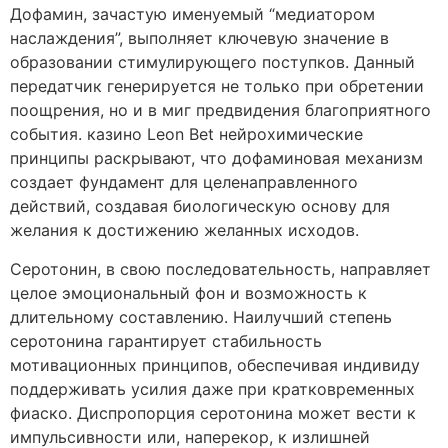
Дофамин, зачастую именуемый “медиатором
наслаждения”, выполняет ключевую значение в
образовании стимулирующего поступков. Данный
передатчик генерируется не только при обретении
поощрения, но и в миг предвидения благоприятного
события. казино Leon Bet нейрохимические
принципы раскрывают, что дофаминовая механизм
создает фундамент для целенаправленного
действий, создавая биологическую основу для
желания к достижению желанных исходов.
Серотонин, в свою последовательность, направляет
целое эмоциональный фон и возможность к
длительному составлению. Наилучший степень
серотонина гарантирует стабильность
мотивационных принципов, обеспечивая индивиду
поддерживать усилия даже при кратковременных
фиаско. Диспропорция серотонина может вести к
импульсивности или, наперекор, к излишней