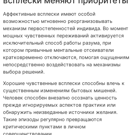
всплески меняют приоритеты
Аффективные всплески имеют особой
возможностью мгновенно реорганизовывать
механизм первостепенностей индивида. Во момент
мощных чувственных переживаний активируется
исключительный способ работы разума, при
котором привычные ментальные отсеиватели
кратковременно отключаются, помогая ощущениям
непосредственно воздействовать на механизмы
выбора решений.
Хорошие чувственные всплески способны влечь к
существенным изменениям бытовых мишеней.
Человек способен внезапно осознать ценность
прежде игнорируемых аспектов практики или
обнаружить неизведанные источники желания.
Такие эпизоды регулярно превращаются
критическими пунктами в личном
совершенствовании.