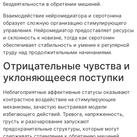
бездеятельности в обретении мишеней.
Взаимодействие нейромедиатора и серотонина
образует сложную организацию стимулирующего
управления. Нейромедиатор предоставляет ресурсы
и склонность к новизне, тогда как серотонин
обеспечивает стабильность и умение к регулярной
труду над продолжительными начинаниями.
Отрицательные чувства и
уклоняющееся поступки
Неблагоприятные аффективные статусы оказывают
контрастное воздействие на стимулирующие
механизмы, зачастую выстраивая модели
избегающего действий. Тревога, напряженность,
грусть и разочарование запускают
предохранительные структуры, которые могут
сдерживать стремление к обретению мишеней.