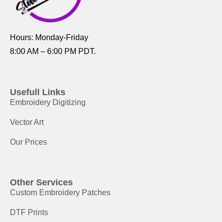
Hours: Monday-Friday
8:00 AM – 6:00 PM PDT.
Usefull Links
Embroidery Digitizing
Vector Art
Our Prices
Other Services
Custom Embroidery Patches
DTF Prints