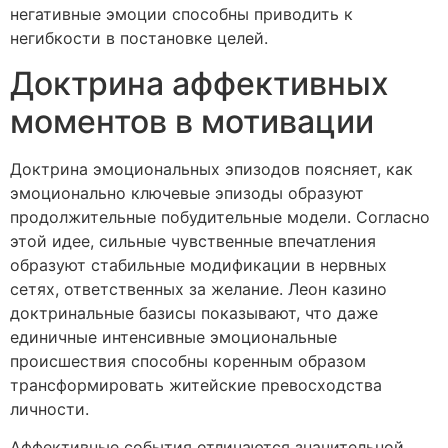
негативные эмоции способны приводить к
негибкости в постановке целей.
Доктрина аффективных
моментов в мотивации
Доктрина эмоциональных эпизодов поясняет, как
эмоционально ключевые эпизоды образуют
продолжительные побудительные модели. Согласно
этой идее, сильные чувственные впечатления
образуют стабильные модификации в нервных
сетях, ответственных за желание. Леон казино
доктринальные базисы показывают, что даже
единичные интенсивные эмоциональные
происшествия способны коренным образом
трансформировать житейские превосходства
личности.
Аффективные события отличаются значительной