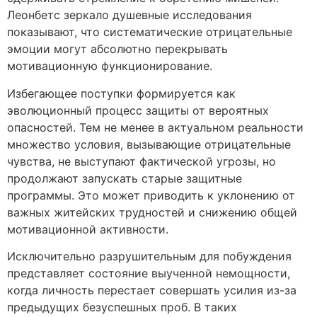
Леонбетс зеркало душевные исследования
показывают, что систематические отрицательные
эмоции могут абсолютно перекрывать
мотивационную функционирование.
Избегающее поступки формируется как
эволюционный процесс защиты от вероятных
опасностей. Тем не менее в актуальном реальности
множество условия, вызывающие отрицательные
чувства, не выступают фактической угрозы, но
продолжают запускать старые защитные
программы. Это может приводить к уклонению от
важных житейских трудностей и снижению общей
мотивационной активности.
Исключительно разрушительным для побуждения
представляет состояние выученной немощности,
когда личность перестает совершать усилия из-за
предыдущих безуспешных проб. В таких