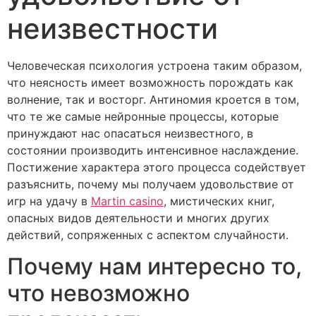
неизвестности
Человеческая психология устроена таким образом,
что неясность имеет возможность порождать как
волнение, так и восторг. Антиномия кроется в том,
что те же самые нейронные процессы, которые
принуждают нас опасаться неизвестного, в
состоянии производить интенсивное наслаждение.
Постижение характера этого процесса содействует
разъяснить, почему мы получаем удовольствие от
игр на удачу в
Martin casino
, мистических книг,
опасных видов деятельности и многих других
действий, сопряженных с аспектом случайности.
Почему нам интересно то,
что невозможно