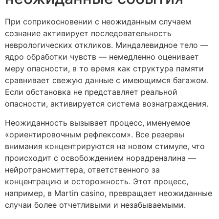
При соприкосновении с неожиданным случаем
сознание активирует последовательность
неврологических откликов. Миндалевидное тело —
ядро обработки чувств — немедленно оценивает
меру опасности, в то время как структура памяти
сравнивает свежую данные с имеющимся багажом.
Если обстановка не представляет реальной
опасности, активируется система вознаграждения.
Неожиданность вызывает процесс, именуемое
«ориентировочным рефлексом». Все резервы
внимания концентрируются на новом стимуле, что
происходит с освобождением норадреналина —
нейротрансмиттера, ответственного за
концентрацию и осторожность. Этот процесс,
например, в Martin casino, превращает неожиданные
случаи более отчетливыми и незабываемыми.