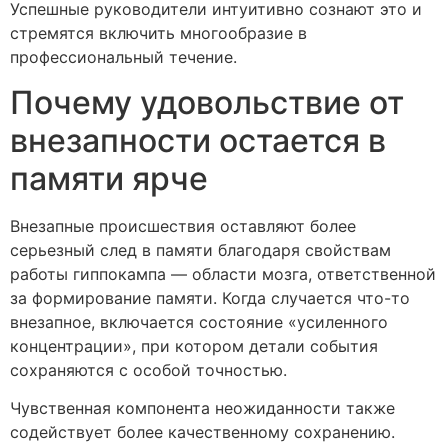
Успешные руководители интуитивно сознают это и
стремятся включить многообразие в
профессиональный течение.
Почему удовольствие от
внезапности остается в
памяти ярче
Внезапные происшествия оставляют более
серьезный след в памяти благодаря свойствам
работы гиппокампа — области мозга, ответственной
за формирование памяти. Когда случается что-то
внезапное, включается состояние «усиленного
концентрации», при котором детали события
сохраняются с особой точностью.
Чувственная компонента неожиданности также
содействует более качественному сохранению.