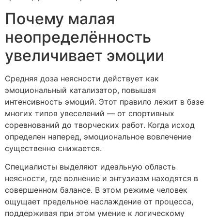
Почему малая
неопределённость
увеличивает эмоции
Средняя доза неясности действует как
эмоциональный катализатор, повышая
интенсивность эмоций. Этот правило лежит в базе
многих типов увеселений — от спортивных
соревнований до творческих работ. Когда исход
определен наперед, эмоциональное вовлечение
существенно снижается.
Специалисты выделяют идеальную область
неясности, где волнение и энтузиазм находятся в
совершенном балансе. В этом режиме человек
ощущает предельное наслаждение от процесса,
поддерживая при этом умение к логическому