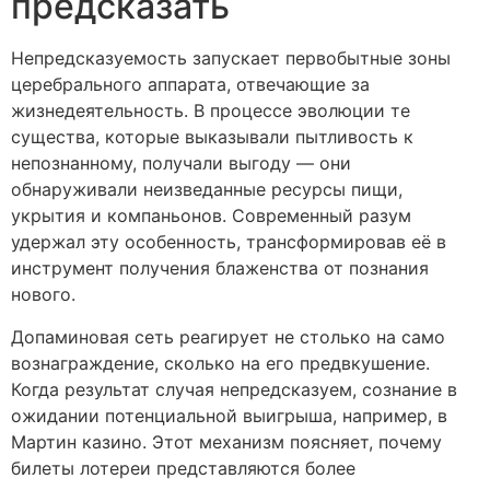
предсказать
Непредсказуемость запускает первобытные зоны
церебрального аппарата, отвечающие за
жизнедеятельность. В процессе эволюции те
существа, которые выказывали пытливость к
непознанному, получали выгоду — они
обнаруживали неизведанные ресурсы пищи,
укрытия и компаньонов. Современный разум
удержал эту особенность, трансформировав её в
инструмент получения блаженства от познания
нового.
Допаминовая сеть реагирует не столько на само
вознаграждение, сколько на его предвкушение.
Когда результат случая непредсказуем, сознание в
ожидании потенциальной выигрыша, например, в
Мартин казино. Этот механизм поясняет, почему
билеты лотереи представляются более