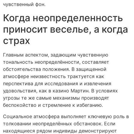
чувственный фон.
Когда неопределенность
приносит веселье, а когда
страх
Главным аспектом, задающим чувственную
тональность неопределённости, составляет
обстоятельства положения. В защищенной
атмосфере неизвестность трактуется как
перспектива для исследования и извлечения
удовольствия, как в казино Мартин. В условиях
угрозы те же самые механизмы производят
беспокойство и стремление к избеганию.
Социальное атмосфера выполняет ключевую роль в
толковании неопределённых обстановок. Если
находящиеся рядом индивиды демонстрируют