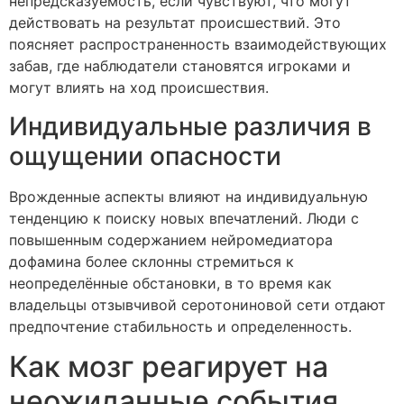
непредсказуемость, если чувствуют, что могут
действовать на результат происшествий. Это
поясняет распространенность взаимодействующих
забав, где наблюдатели становятся игроками и
могут влиять на ход происшествия.
Индивидуальные различия в
ощущении опасности
Врожденные аспекты влияют на индивидуальную
тенденцию к поиску новых впечатлений. Люди с
повышенным содержанием нейромедиатора
дофамина более склонны стремиться к
неопределённые обстановки, в то время как
владельцы отзывчивой серотониновой сети отдают
предпочтение стабильность и определенность.
Как мозг реагирует на
неожиданные события