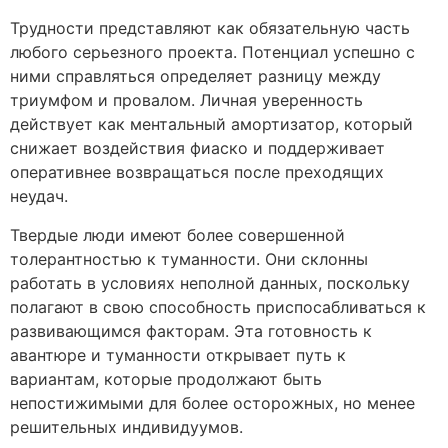
Трудности представляют как обязательную часть
любого серьезного проекта. Потенциал успешно с
ними справляться определяет разницу между
триумфом и провалом. Личная уверенность
действует как ментальный амортизатор, который
снижает воздействия фиаско и поддерживает
оперативнее возвращаться после преходящих
неудач.
Твердые люди имеют более совершенной
толерантностью к туманности. Они склонны
работать в условиях неполной данных, поскольку
полагают в свою способность приспосабливаться к
развивающимся факторам. Эта готовность к
авантюре и туманности открывает путь к
вариантам, которые продолжают быть
непостижимыми для более осторожных, но менее
решительных индивидуумов.