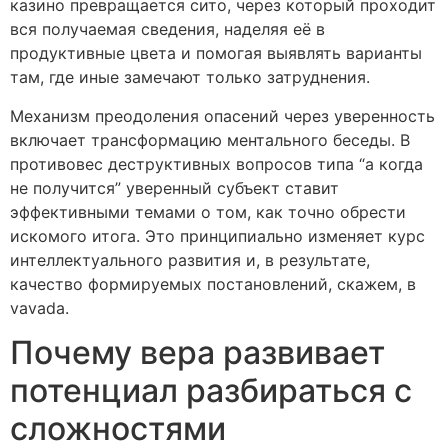
казино превращается сито, через который проходит
вся получаемая сведения, наделяя её в
продуктивные цвета и помогая выявлять варианты
там, где иные замечают только затруднения.
Механизм преодоления опасений через уверенность
включает трансформацию ментального беседы. В
противовес деструктивных вопросов типа “а когда
не получится” уверенный субъект ставит
эффективными темами о том, как точно обрести
искомого итога. Это принципиально изменяет курс
интеллектуального развития и, в результате,
качество формируемых постановлений, скажем, в
vavada.
Почему вера развивает
потенциал разбираться с
сложностями