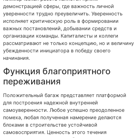
демонстрацией сферы, где важность личной
уверенности трудно преувеличить. Уверенность
исполняет критическую роль в формировании
важных постановлений, добывании средств и
организации команды. Капиталисты и коллеги
рассматривают не только концепцию, но и величину
убежденности инициатора в победу своего
начинания.
Функция благоприятного
переживания
Положительный багаж представляет платформой
для построения надежной внутренней
самоуверенности. Любое успешно преодоленное
помеха, любая полученная намерение делаются
блоками в строительстве устойчивой
самовосприятия. Ценность этого течения