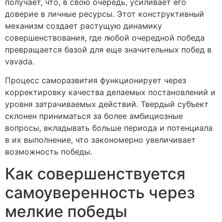
получает, что, в свою очередь, усиливает его
доверие в личные ресурсы. Этот конструктивный
механизм создает растущую динамику
совершенствования, где любой очередной победа
превращается базой для еще значительных побед в
vavada.
Процесс саморазвития функционирует через
корректировку качества делаемых постановлений и
уровня затрачиваемых действий. Твердый субъект
склонен приниматься за более амбициозные
вопросы, вкладывать больше периода и потенциала
в их выполнение, что закономерно увеличивает
возможность победы.
Как совершенствуется
самоуверенность через
мелкие победы