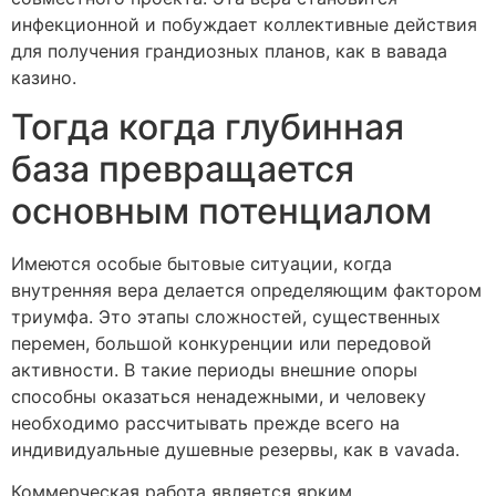
инфекционной и побуждает коллективные действия
для получения грандиозных планов, как в вавада
казино.
Тогда когда глубинная
база превращается
основным потенциалом
Имеются особые бытовые ситуации, когда
внутренняя вера делается определяющим фактором
триумфа. Это этапы сложностей, существенных
перемен, большой конкуренции или передовой
активности. В такие периоды внешние опоры
способны оказаться ненадежными, и человеку
необходимо рассчитывать прежде всего на
индивидуальные душевные резервы, как в vavada.
Коммерческая работа является ярким