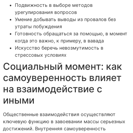
Подвижность в выборе методов
урегулирования вопросов
Умение добывать выводы из провалов без
утраты побуждения
Готовность обращаться за помощью, в момент
когда это важно, к примеру, в вавада
Искусство беречь невозмутимость в
стрессовых условиях
Социальный момент: как
самоуверенность влияет
на взаимодействие с
иными
Общественные взаимодействия осуществляют
ключевую функцию в завоевании массы серьезных
достижений. Внутренняя самоуверенность