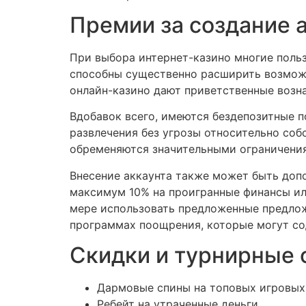
Премии за создание а
При выбора интернет-казино многие поль
способны существенно расширить возможн
онлайн-казино дают приветственные возна
Вдобавок всего, имеются бездепозитные п
развлечения без угрозы относительно соб
обременяются значительными ограничения
Внесение аккаунта также может быть доп
максимум 10% на проигранные финансы ил
мере использовать предложенные предлож
программах поощрения, которые могут со
Скидки и турнирные
Дармовые спины на топовых игровых
Ребейт на утраченные деньги