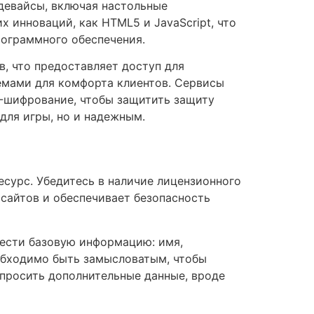
девайсы, включая настольные
инноваций, как HTML5 и JavaScript, что
рограммного обеспечения.
, что предоставляет доступ для
емами для комфорта клиентов. Сервисы
-шифрование, чтобы защитить защиту
для игры, но и надежным.
сурс. Убедитесь в наличие лицензионного
 сайтов и обеспечивает безопасность
вести базовую информацию: имя,
еобходимо быть замысловатым, чтобы
просить дополнительные данные, вроде