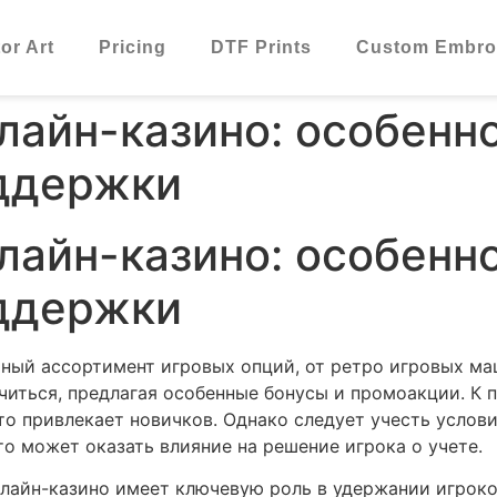
or Art
Pricing
DTF Prints
Custom Embroi
лайн-казино: особенн
оддержки
лайн-казино: особенн
оддержки
ный ассортимент игровых опций, от ретро игровых ма
читься, предлагая особенные бонусы и промоакции. К
что привлекает новичков. Однако следует учесть услов
то может оказать влияние на решение игрока о учете.
лайн-казино имеет ключевую роль в удержании игроков