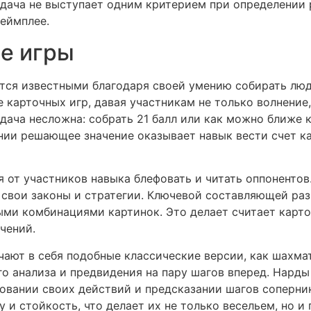
дача не выступает одним критерием при определении 
геймплее.
е игры
тся известными благодаря своей умению собирать люд
 карточных игр, давая участникам не только волнение
ача несложна: собрать 21 балл или как можно ближе к 
нии решающее значение оказывает навык вести счет к
я от участников навыка блефовать и читать оппонентов
 свои законы и стратегии. Ключевой составляющей ра
ми комбинациями картинок. Это делает считает карт
чений.
чают в себя подобные классические версии, как шахма
о анализа и предвидения на пару шагов вперед. Нарды
овании своих действий и предсказании шагов соперника
 и стойкость, что делает их не только весельем, но и