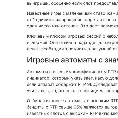
выигрыши, особенно если слот предостав
Известные игры с маленькими ставочками
от 1 единицы за вращение, обретая шанс в
один число или оттенок. Это дает возмож
Ключевым плюсом игровых сессий с небол
издержек. Они отлично подходят для игр
денег. Необходимо помнить о разумной иг
Игровые автоматы с зна
Автоматы с высоким коэффициентом RTP м
индикатор, который указывает, какую дол
если аппарат содержит RTP 96%, следовате
учитывать, то, что этот коэффициент не г
Отбирая игровые автоматы с высоким RTP,
бандиты с RTP свыше 95% являются выгод
известных слотов с высоким RTP включают 