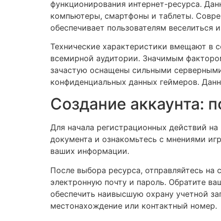
функционирования интернет-ресурса. Дан
компьютеры, смартфоны и таблеты. Совре
обеспечивает пользователям веселиться и
Технические характеристики вмещают в с
всемирной аудитории. Значимым фактором
зачастую оснащены сильными серверными 
конфиденциальных данных геймеров. Данно
Создание аккаунта: 
Для начала регистрационных действий на 
документа и ознакомьтесь с мнениями игр
ваших информации.
После выбора ресурса, отправляйтесь на 
электронную почту и пароль. Обратите ва
обеспечить наивысшую охрану учетной за
местонахождение или контактный номер.