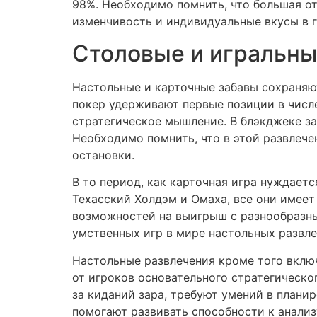
98%. Необходимо помнить, что большая от
изменчивость и индивидуальные вкусы в 
Столовые и игральны
Настольные и карточные забавы сохраняю
покер удерживают первые позиции в числе
стратегическое мышление. В блэкджеке зад
Необходимо помнить, что в этой развлече
остановки.
В то период, как карточная игра нуждаетс
Техасский Холдэм и Омаха, все они имеет
возможностей на выигрыш с разнообразны
умственных игр в мире настольных развле
Настольные развлечения кроме того вклю
от игроков основательного стратегическог
за киданий зара, требуют умений в планир
помогают развивать способности к анализу