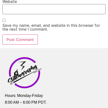
Website
Save my name, email, and website in this browser for
the next time I comment.
Hours: Monday-Friday
8:00 AM – 6:00 PM PDT.