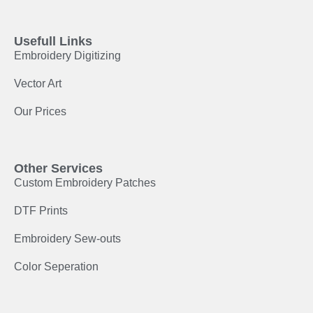
Usefull Links
Embroidery Digitizing
Vector Art
Our Prices
Other Services
Custom Embroidery Patches
DTF Prints
Embroidery Sew-outs
Color Seperation