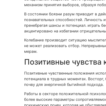
механизм принятия выборов, образуя побо
В состоянии боязни разум приводит в дей
познавательных способностей. Личность 
пренебрегая шансы и потенциал. играть б
акцентировано на избегании отрицательны
Колебание производит ситуацию мыслител
не может реализовать отбор. Непрерывны
мерам.
Позитивные чувства 
Позитивные чувственные положения испол
потенциала в трудных моментах. Восторг
почву для энергичной бытийной подхода.
Работы в секторе положительной психоло
более высокие параметры сопротивляемос
психическую почву, которая не обуславли