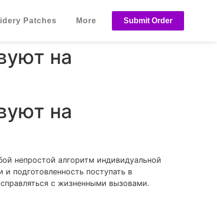
dery Patches
More
Submit Order
вуют на
вуют на
бой непростой алгоритм индивидуальной
 и подготовленность поступать в
справляться с жизненными вызовами.