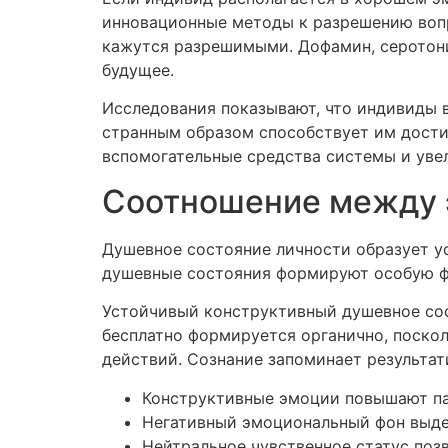
инновационные методы к разрешению вопр
кажутся разрешимыми. Дофамин, серотони
будущее.
Исследования показывают, что индивиды 
странным образом способствует им достиг
вспомогательные средства системы и уве
Соотношение между 
Душевное состояние личности образует у
душевные состояния формируют особую фи
Устойчивый конструктивный душевное сос
бесплатно формируется органично, поско
действий. Сознание запоминает результат
Конструктивные эмоции повышают па
Негативный эмоциональный фон выде
Нейтральное чувственное статус поз