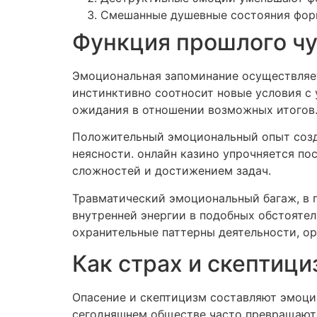
Смешанные душевные состояния фор
Функция прошлого чу
Эмоциональная запоминание осуществляет
инстинктивно соотносит новые условия с
ожидания в отношении возможных итогов
Положительный эмоциональный опыт созд
неясности. онлайн казино упрочняется п
сложностей и достижением задач.
Травматический эмоциональный багаж, в 
внутренней энергии в подобных обстоятел
охранительные паттерны деятельности, о
Как страх и скептиц
Опасение и скептицизм составляют эмоцио
сегодняшнем обществе часто превращают