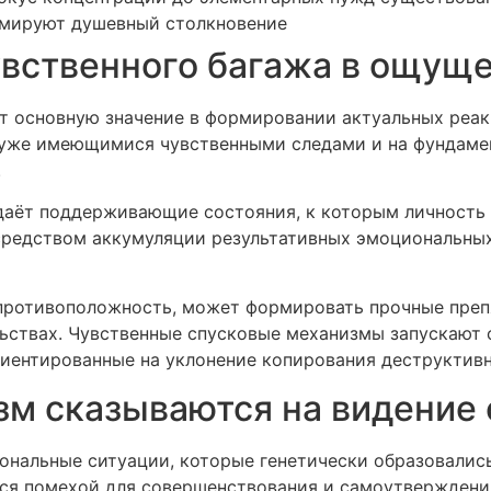
мируют душевный столкновение
вственного багажа в ощущ
 основную значение в формировании актуальных реакц
 уже имеющимися чувственными следами и на фундаме
.
аёт поддерживающие состояния, к которым личность 
осредством аккумуляции результативных эмоциональных
противоположность, может формировать прочные преп
ьствах. Чувственные спусковые механизмы запускают 
риентированные на уклонение копирования деструктивн
изм сказываются на видение
нальные ситуации, которые генетически образовались
ся помехой для совершенствования и самоутверждени