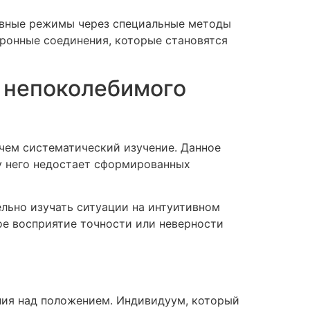
евные режимы через специальные методы
ронные соединения, которые становятся
 непоколебимого
чем систематический изучение. Данное
 у него недостает сформированных
льно изучать ситуации на интуитивном
ное восприятие точности или неверности
ния над положением. Индивидуум, который