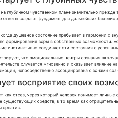
на глубинном чувственном плане значительно прежде 
е ответы создают фундамент для дальнейших бихевиор
 когда душевное состояние пребывает в гармонии с в
ля формирования веры в собственные возможности. Е
ание инстинктивно соединяет эти состояния с успешн
рируют, что эмоциональные центры сознания включаю
оятельств случается мгновенно и оказывает влияние н
 эмоции, непосредственно ассоциирована с зонами соз
зует восприятие своих воз
т как отсев, через который человек понимает личные 
 существующих средств, в то время как отрицательн
тернатив.
моциональном фоне, его разум энергичнее создаёт тво