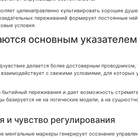
воляет целенаправленно культивировать хорошие душ
озидательных переживаний формирует постоянные ней
овые условия.
аются основным указателем
дчувствие делается более достоверным проводником, 
т взаимодействует с свежими условиями, для которых
з бытийный переживания и дает возможность стремите
ды базируется не на логические модели, а на сущност
 и чувство регулирования
ые ментальные маркеры генерирует осознание управле