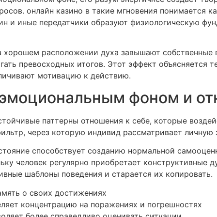
осов. онлайн казино в такие мгновения понимается ка
н и иные передатчики образуют физиологическую фунд
в хорошем расположении духа завышают собственные в
ать превосходных итогов. Этот эффект объясняется т
личивают мотивацию к действию.
эмоциональным фоном и от
стойчивые паттерны отношения к себе, которые воздей
льтр, через которую индивид рассматривает личную 
тояние способствует созданию нормальной самооценки
льку человек регулярно приобретает конструктивные 
ивные шаблоны поведения и старается их копировать.
мять о своих достижениях
ляет концентрацию на поражениях и погрешностях
воляет более справедливо оценивать ситуации