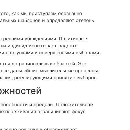
того, как мы приступаем осознанно
альных шаблонов и определяют степень
нутренними убеждениями. Позитивные
сли индивид испытывает радость,
ыми поступками и совершёнными выборами.
тся до рациональных областей. Это
а все дальнейшие мыслительные процессы.
нания, регулирующими принятие выборов.
можностей
способности и пределы. Положительное
ые переживания ограничивают фокус
рческие решения и обнаруживает