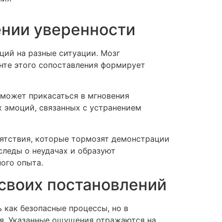
ении уверенности
ий на разные ситуации. Мозг
нте этого сопоставления формирует
может прикасаться в мгновения
 эмоций, связанных с устранением
ятствия, которые тормозят демонстрации
следы о неудачах и образуют
ого опыта.
 своих постановлений
 как безопасные процессы, но в
я. Указанные ощущения отражаются на