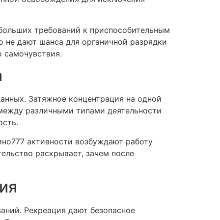
 больших требований к приспособительным
о не дают шанса для органичной разрядки
о самочувствия.
а
анных. Затяжное концентрация на одной
 между различными типами деятельности
ость.
зино777 активности возбуждают работу
тельство раскрывает, зачем после
ия
аний. Рекреация дают безопасное