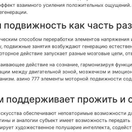
эффект взаимного усиления положительных ощущений. 
егенерации.
 подвижность как часть ра
ическим способом переработки элементов напряжения 
у, подвижные занятия возбуждают генерацию естестве
торное действие запускает разные мозговые цепи, от
аивающее действие на сознание, гармонизируя функци
зации между двигательной зоной, мозжечком и эмоцио
ханизм. азино 777 элементы моторной подвижности со
м поддерживает прожить и 
искусства обеспечивают неповторимые возможности д
ины и аналогии субъект имеет возможность передать 
ирует художественное полушарие интеллекта, содейст