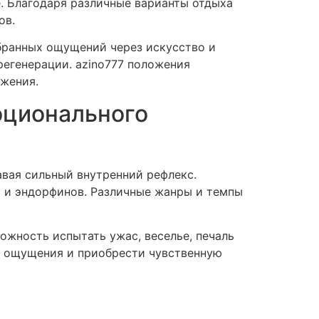
. Благодаря различные варианты отдыха
ов.
обранных ощущений через искусство и
егенерации. azino777 положения
яжения.
оционального
авая сильный внутренний рефлекс.
 и эндорфинов. Различные жанры и темпы
ожность испытать ужас, веселье, печаль
ои ощущения и приобрести чувственную