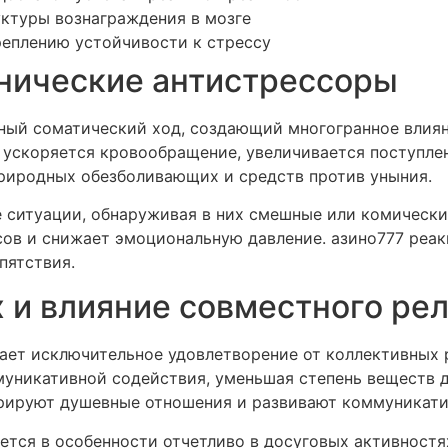
ктуры вознаграждения в мозге
реплению устойчивости к стрессу
анические антистрессоры
ный соматический ход, создающий многогранное влиян
ускоряется кровообращение, увеличивается поступлен
риродных обезболивающих и средств против уныния.
 ситуации, обнаруживая в них смешные или комическ
ов и снижает эмоциональную давление. азино777 реа
пятствия.
и влияние совместного ре
ает исключительное удовлетворение от коллективных 
уникативной содействия, уменьшая степень веществ да
ерируют душевные отношения и развивают коммуникати
тся в особенности отчетливо в досуговых активностя