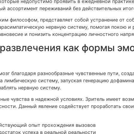
которые недопустимо проявить в ежедневной практике
ый ассортимент переживаний без действительных итог
ским философом, представляет собой устранение от с
арасимпатическую нервную систему, помогая покою и р
авновесие и понизить концентрацию личностного напр
 развлечения как формы эм
озг благодаря разнообразные чувственные пути, созд
а лимбическую систему, запуская генерацию дофамина
лаблять нервную систему.
ные чувства в надежной условиях. Зритель имеет возм
асности. Данный явление содействует проработать св
ействующий опыт прохождения вызовов
остаток успеха в реальной реальности