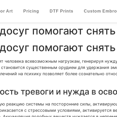
or Art
Pricing
DTF Prints
Custom Embroi
досуг помогают снят
досуг помогают снят
т человека всевозможным нагрузкам, генерируя нужду
ь становится существенным орудием для удержания э
влечений на психику позволяет более сознательно отно
сть тревоги и нужда в осв
ую реакцию системы на посторонние силы, активирую
рикасается с стрессовыми условиями, активируется в
. Аккумуляция подобных веществ нуждается в непрем