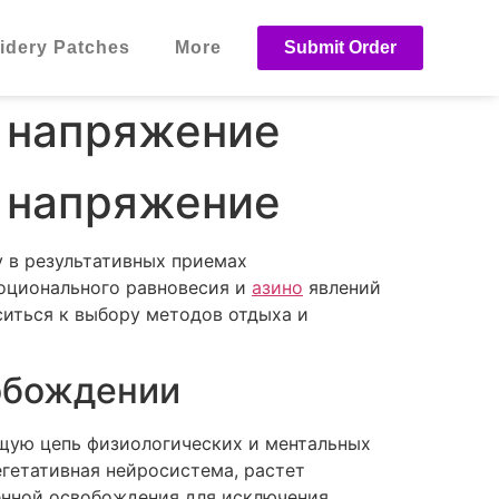
dery Patches
More
Submit Order
ь напряжение
ь напряжение
 в результативных приемах
моционального равновесия и
азино
явлений
ситься к выбору методов отдыха и
обождении
щую цепь физиологических и ментальных
егетативная нейросистема, растет
енной освобождения для исключения