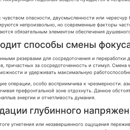
с чувством опасности, двусмысленности или чересчур
ируются непроизвольно, но современные факторы част
щаются обязательным элементом обеспечения душевног
ходит способы смены фокус
енными резервами для сосредоточения и переработки д
ов, причастных за сосредоточенность и стимул. Смена
зможности и удерживать максимальную работоспособн
щие операции, особо восприимчива к чрезмерности. а
ечивая префронтальной зоне отдохнуть. Данное обстоя
наплыв энергии и отчетливость думания.
идации глубинного напряжен
итоге угнетения или незавершенного ощущения пережив