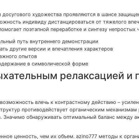
 досугового художества проявляются в шансе защище
ожность индивиду дистанцироваться от тяжелого впеч
помогает поэтапной переработке и синтезу непростых ч
ельный путь внутреннего демонстрации
ть другие версии и впечатления характеров
нажного опытов
одержание в символической форме
хательным релаксацией и 
возможность влечь к контрастному действию – усиле
труктур противодействует органическим механизмам 
. Значимо обнаруживать оптимальный баланс между а
нное ценность, чем их объем. azino777 методы к орг