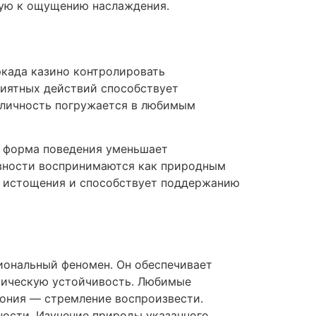
щую к ощущению наслаждения.
када казино контролировать
риятных действий способствует
 личность погружается в любимым
я форма поведения уменьшает
ивности воспринимаются как природным
о истощения и способствует поддержанию
иональный феномен. Он обеспечивает
хическую устойчивость. Любимые
ония — стремление воспроизвести.
ности. Изучение природы указанного