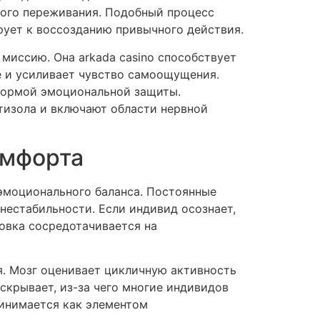
амого переживания. Подобный процесс
ует к воссозданию привычного действия.
миссию. Она arkada casino способствует
 и усиливает чувство самоощущения.
формой эмоциональной защиты.
тизола и включают области нервной
омфорта
эмоционального баланса. Постоянные
нестабильности. Если индивид осознает,
овка сосредотачивается на
. Мозг оценивает цикличную активность
скрывает, из-за чего многие индивидов
инимается как элементом