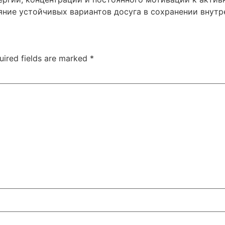
яние устойчивых вариантов досуга в сохранении внутр
uired fields are marked
*