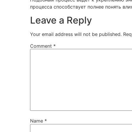
процесса способствует полнее понять вли
Leave a Reply
Your email address will not be published.
Req
Comment
*
Name
*