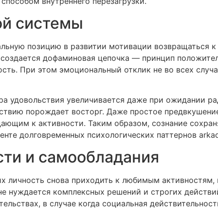
способом внутреннего перезагрузки.
ой системы
альную позицию в развитии мотивации возвращаться к
е создается дофаминовая цепочка — принцип положите
ость. При этом эмоциональный отклик не во всех случа
а удовольствия увеличивается даже при ожидании радо
ствию порождает восторг. Даже простое предвкушени
ающим к активности. Таким образом, сознание сохра
нте долговременных психологических паттернов arkad
ти и самообладания
х личность снова приходить к любимым активностям,
не нуждается комплексных решений и строгих действи
ельствах, в случае когда социальная действительност