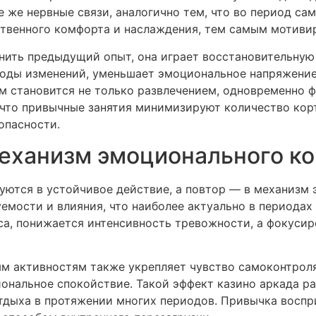
е же нервные связи, аналогично тем, что во период с
твенного комфорта и наслаждения, тем самым мотивир
ить предыдущий опыт, она играет восстановительную 
оды изменений, уменьшает эмоциональное напряжение
 становится не только развлечением, одновременно 
 что привычные занятия минимизируют количество кор
опасности.
механизм эмоционального к
ются в устойчивое действие, а повтор — в механизм 
мости и влияния, что наиболее актуально в периодах 
са, понижается интенсивность тревожности, а фокусир
м активностям также укрепляет чувство самоконтроля
ональное спокойствие. Такой эффект казино аркада ра
тдыха в протяжении многих периодов. Привычка воспр