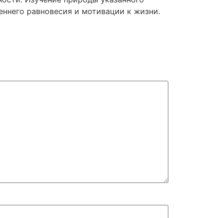
еннего равновесия и мотивации к жизни.