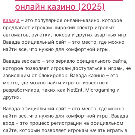
онлайн казино (2025)
вавада
– это популярное онлайн-казино, которое
предлагает игрокам широкий спектр игровых
автоматов, рулетки, покера и других азартных игр.
Вавада официальный сайт – это место, где можно
найти все, что нужно для комфортной игры.
Вавада зеркало – это зеркало официального сайта,
которое позволяет игрокам доступаться к играм, не
зависящим от блокировок. Вавада казино – это
место, где можно найти игры от известных
разработчиков, таких как NetEnt, Microgaming и
других.
Вавада официальный сайт – это место, где можно
найти все, что нужно для комфортной игры. Вавада
вход – это процесс регистрации на официальном
сайте, который позволяет игрокам начать играть в