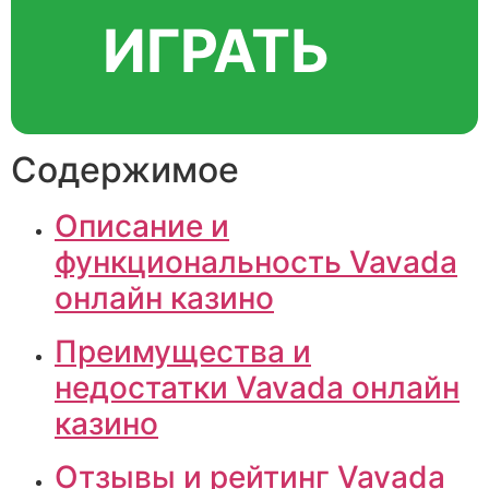
ИГРАТЬ
Содержимое
Описание и
функциональность Vavada
онлайн казино
Преимущества и
недостатки Vavada онлайн
казино
Отзывы и рейтинг Vavada