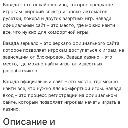
Вавада – это онлайн-казино, которое предлагает
игрокам широкий спектр игровых автоматов,
рулетки, покера и других азартных игр. Вавада
официальный сайт – это место, где можно найти
все, что нужно для комфортной игры.
Вавада зеркало – это зеркало официального сайта,
которое позволяет игрокам доступаться к играм, не
зависящим от блокировок. Вавада казино – это
место, где можно найти игры от известных
разработчиков.
Вавада официальный сайт – это место, где можно
найти все, что нужно для комфортной игры. Вавада
вход – это процесс регистрации на официальном
сайте, который позволяет игрокам начать играть в
казино.
Описание и