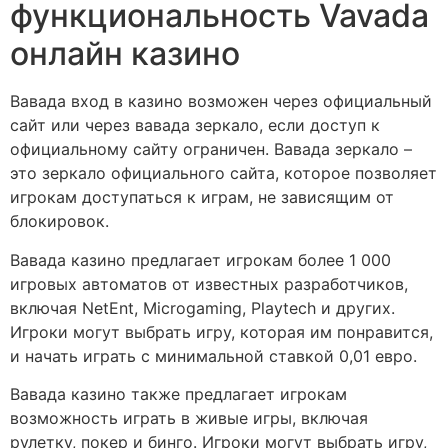
функциональность Vavada
онлайн казино
Вавада вход в казино возможен через официальный
сайт или через вавада зеркало, если доступ к
официальному сайту ограничен. Вавада зеркало –
это зеркало официального сайта, которое позволяет
игрокам доступаться к играм, не зависящим от
блокировок.
Вавада казино предлагает игрокам более 1 000
игровых автоматов от известных разработчиков,
включая NetEnt, Microgaming, Playtech и других.
Игроки могут выбрать игру, которая им понравится,
и начать играть с минимальной ставкой 0,01 евро.
Вавада казино также предлагает игрокам
возможность играть в живые игры, включая
рулетку, покер и бинго. Игроки могут выбрать игру,